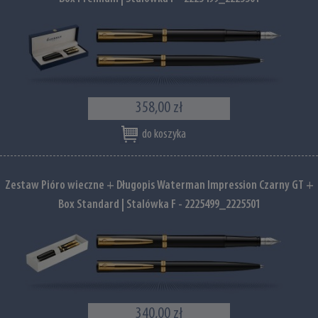
358,00 zł
do koszyka
Zestaw Pióro wieczne + Długopis Waterman Impression Czarny GT +
Box Standard | Stalówka F - 2225499_2225501
340,00 zł