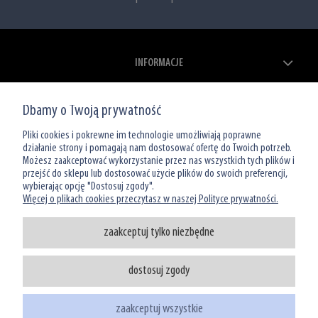
INFORMACJE
ZAKUPY
Dbamy o Twoją prywatność
MOJE KONTO
Pliki cookies i pokrewne im technologie umożliwiają poprawne
działanie strony i pomagają nam dostosować ofertę do Twoich potrzeb.
Możesz zaakceptować wykorzystanie przez nas wszystkich tych plików i
O NAS
przejść do sklepu lub dostosować użycie plików do swoich preferencji,
wybierając opcję "Dostosuj zgody".
Więcej o plikach cookies przeczytasz w naszej Polityce prywatności.
zaakceptuj tylko niezbędne
dostosuj zgody
Infolinia: 801 066 449
tel: (22) 39 00 966
zaakceptuj wszystkie
sklep@watermanshop.pl