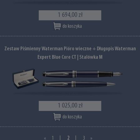
1 694,00 zł
do koszyka
Zestaw Piśmienny Waterman Pióro wieczne + Długopis Waterman
Expert Blue Core CT | Stalówka M
1 025,00 zł
do koszyka
«
1
|
2
|
3
»