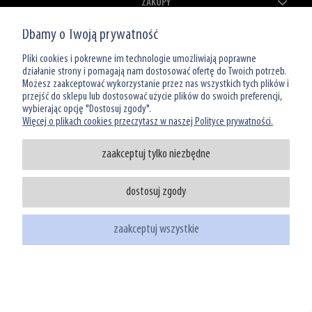
ZAKUPY
Dbamy o Twoją prywatność
MOJE KONTO
Pliki cookies i pokrewne im technologie umożliwiają poprawne
O NAS
działanie strony i pomagają nam dostosować ofertę do Twoich potrzeb.
Możesz zaakceptować wykorzystanie przez nas wszystkich tych plików i
przejść do sklepu lub dostosować użycie plików do swoich preferencji,
wybierając opcję "Dostosuj zgody".
Więcej o plikach cookies przeczytasz w naszej Polityce prywatności.
zaakceptuj tylko niezbędne
Infolinia: 801 066 449
dostosuj zgody
tel: (22) 39 00 966
sklep@watermanshop.pl
zaakceptuj wszystkie
pokaż pełną wersję strony
Sklep internetowy Shoper.pl