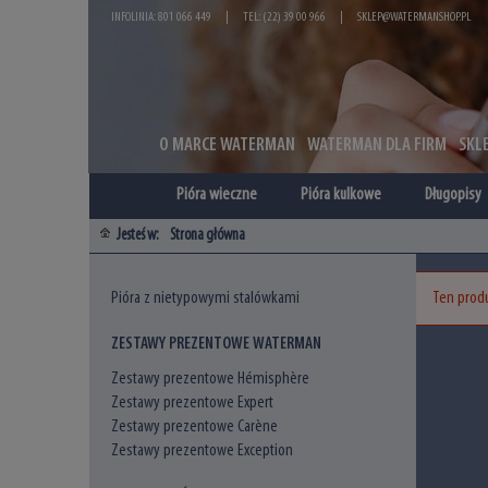
INFOLINIA: 801 066 449
|
TEL: (22) 39 00 966
|
SKLEP@WATERMANSHOP.PL
O MARCE WATERMAN
WATERMAN DLA FIRM
SKL
Pióra wieczne
Pióra kulkowe
Długopisy
Jesteś w:
Strona główna
Pióra z nietypowymi stalówkami
Ten produ
ZESTAWY PREZENTOWE WATERMAN
Zestawy prezentowe Hémisphère
Zestawy prezentowe Expert
Zestawy prezentowe Carène
Zestawy prezentowe Exception