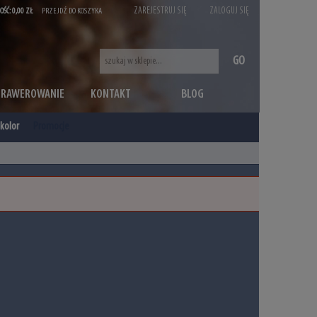
ZAREJESTRUJ SIĘ
ZALOGUJ SIĘ
OŚĆ:
0,00 ZŁ
PRZEJDŹ DO KOSZYKA
GO
GRAWEROWANIE
KONTAKT
BLOG
kolor
Promocje