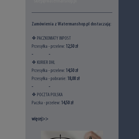
sklep@watermanshop.pl
Zamówienia z Watermanshop.pl dostaczają:
❖ PACZKOMATY INPOST
Przesyłka - przelew:
12,50 zł
- -
❖ KURIER DHL
Przesyłka - przelew:
14,5
0 zł
Przesyłka - pobranie:
18
,00 zł
- -
❖ POCZTA POLSKA
Paczka - przelew:
14
,50 zł
więcej>>