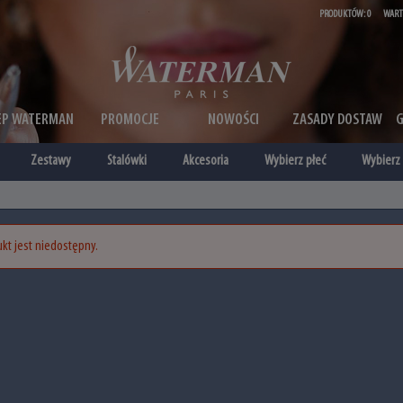
PRODUKTÓW:
0
WART
EP WATERMAN
PROMOCJE
NOWOŚCI
ZASADY DOSTAW
Zestawy
Stalówki
Akcesoria
Wybierz płeć
Wybierz 
kt jest niedostępny.