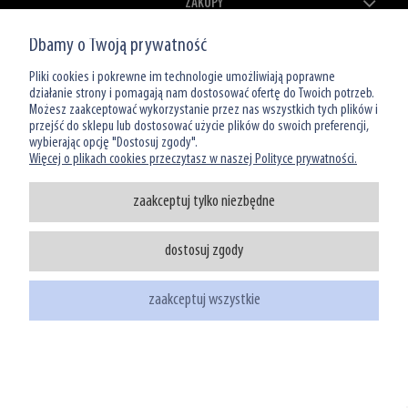
ZAKUPY
Dbamy o Twoją prywatność
MOJE KONTO
Pliki cookies i pokrewne im technologie umożliwiają poprawne
O NAS
działanie strony i pomagają nam dostosować ofertę do Twoich potrzeb.
Możesz zaakceptować wykorzystanie przez nas wszystkich tych plików i
przejść do sklepu lub dostosować użycie plików do swoich preferencji,
wybierając opcję "Dostosuj zgody".
Więcej o plikach cookies przeczytasz w naszej Polityce prywatności.
zaakceptuj tylko niezbędne
Infolinia: 801 066 449
dostosuj zgody
tel: (22) 39 00 966
sklep@watermanshop.pl
zaakceptuj wszystkie
pokaż pełną wersję strony
Sklep internetowy Shoper.pl