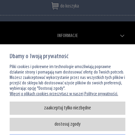
do koszyka
INFORMACJE
ZAKUPY
Dbamy o Twoją prywatność
MOJE KONTO
Pliki cookies i pokrewne im technologie umożliwiają poprawne
działanie strony i pomagają nam dostosować ofertę do Twoich potrzeb.
Możesz zaakceptować wykorzystanie przez nas wszystkich tych plików i
O NAS
przejść do sklepu lub dostosować użycie plików do swoich preferencji,
wybierając opcję "Dostosuj zgody".
Więcej o plikach cookies przeczytasz w naszej Polityce prywatności.
zaakceptuj tylko niezbędne
dostosuj zgody
Infolinia: 801 066 449