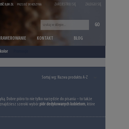
ZAREJESTRUJ SIĘ
ZALOGUJ SIĘ
OŚĆ:
0,00 ZŁ
PRZEJDŹ DO KOSZYKA
GO
GRAWEROWANIE
KONTAKT
BLOG
kolor
Promocje
Sortuj wg:
Nazwa produktu A-Z
ką. Dobre pióro to nie tylko narzędzie do pisania – to także
 znajdziesz szeroki wybór
piór dedykowanych kobietom
, które