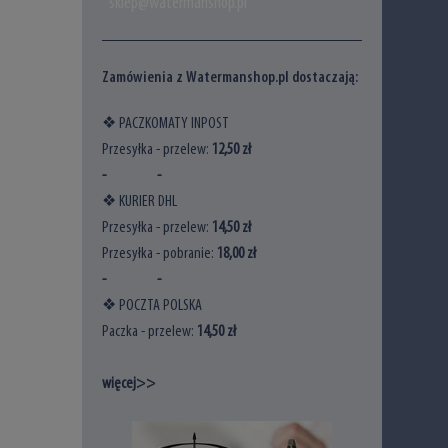
sklep@watermanshop.pl
Zamówienia z Watermanshop.pl dostaczają:
❖ PACZKOMATY INPOST
Przesyłka - przelew:
12,50 zł
- -
❖ KURIER DHL
Przesyłka - przelew:
14,5
0 zł
Przesyłka - pobranie:
18
,00 zł
- -
❖ POCZTA POLSKA
Paczka - przelew:
14
,50 zł
więcej>>