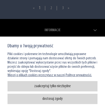
«
1
|
2
|
3
»
INFORMACJE
ZAKUPY
Dbamy o Twoją prywatność
MOJE KONTO
Pliki cookies i pokrewne im technologie umożliwiają poprawne
działanie strony i pomagają nam dostosować ofertę do Twoich potrzeb.
Możesz zaakceptować wykorzystanie przez nas wszystkich tych plików i
O NAS
przejść do sklepu lub dostosować użycie plików do swoich preferencji,
wybierając opcję "Dostosuj zgody".
Więcej o plikach cookies przeczytasz w naszej Polityce prywatności.
zaakceptuj tylko niezbędne
dostosuj zgody
Infolinia: 801 066 449