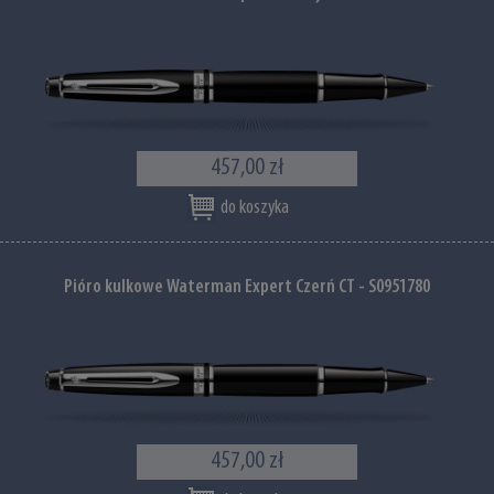
457,00 zł
do koszyka
Pióro kulkowe Waterman Expert Czerń CT - S0951780
457,00 zł