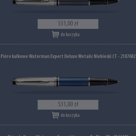
531,00 zł
do koszyka
Pióro kulkowe Waterman Expert Deluxe Metalic Niebieski CT - 2187682
531,00 zł
do koszyka