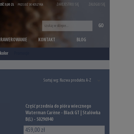
ZAREJESTRUJ SIĘ
ZALOGUJ SIĘ
OŚĆ:
0,00 ZŁ
PRZEJDŹ DO KOSZYKA
GO
GRAWEROWANIE
KONTAKT
BLOG
kolor
Promocje
Sortuj wg:
Nazwa produktu A-Z
Część przednia do pióra wiecznego
Waterman Carène - Black GT | Stalówka
B(L) - S0296940
459,00 zł