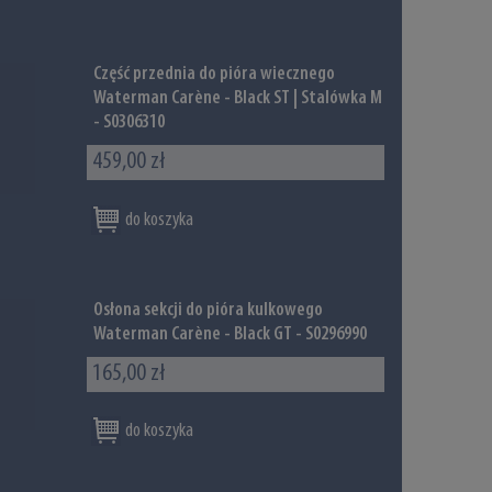
Część przednia do pióra wiecznego
Waterman Carène - Black ST | Stalówka M
- S0306310
459,00 zł
do koszyka
Osłona sekcji do pióra kulkowego
Waterman Carène - Black GT - S0296990
165,00 zł
do koszyka