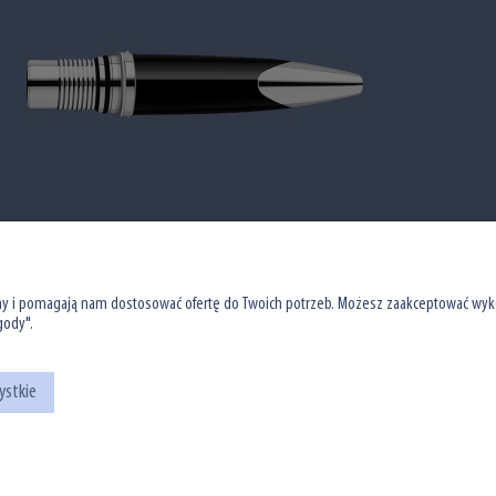
MOJE KONTO
O NAS
Ustawienia konta
Informacje o firmie
ny i pomagają nam dostosować ofertę do Twoich potrzeb. Możesz zaakceptować wykor
Twoje zamówienia
Informacje o sklepie
gody".
Przechowalnia
stwo
ystkie