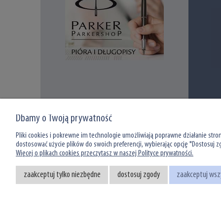
INFORMACJE
ZAKUPY
Dbamy o Twoją prywatność
Ustawienia plików cookies
Jak kupować
Pliki cookies i pokrewne im technologie umożliwiają poprawne działanie stro
Cookies
Formy płatności
dostosować użycie plików do swoich preferencji, wybierając opcję "Dostosuj z
Więcej o plikach cookies przeczytasz w naszej Polityce prywatności.
Regulamin
Zasady dostaw
Zwroty i reklamacje
Zaufanie i bezpieczeń
zaakceptuj tylko niezbędne
dostosuj zgody
zaakceptuj wsz
Polityka prywatności
FAQ