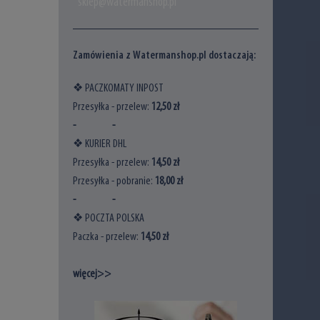
sklep@watermanshop.pl
Zamówienia z Watermanshop.pl dostaczają:
❖ PACZKOMATY INPOST
Przesyłka - przelew:
12,50 zł
- -
❖ KURIER DHL
Przesyłka - przelew:
14,5
0 zł
Przesyłka - pobranie:
18
,00 zł
- -
❖ POCZTA POLSKA
Paczka - przelew:
14
,50 zł
więcej>>