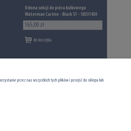
Osłona sekcji do pióra kulkowego
Waterman Carène - Black ST - S0331430
165,00 zł
do koszyka
zystanie przez nas wszystkich tych plików i przejść do sklepu lub
Infolinia: 801 066 449
tel: (22) 39 00 966
sklep@watermanshop.pl