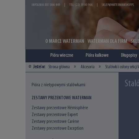
INFOLINIA: 801 066 449
|
TEL: (22) 39 00 966
|
SKLEP@WATERMANSHOP.PL
O MARCE WATERMAN
WATERMAN DLA FIRM
SKL
Pióra wieczne
Pióra kulkowe
Długopisy
»
»
Jesteś w:
Strona główna
Akcesoria
Stalówki i osłony sekcj
Stal
Pióra z nietypowymi stalówkami
ZESTAWY PREZENTOWE WATERMAN
Zestawy prezentowe Hémisphère
Zestawy prezentowe Expert
Zestawy prezentowe Carène
Zestawy prezentowe Exception