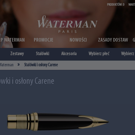
PRODUKTÓW:
0
WART
EP WATERMAN
PROMOCJE
NOWOŚCI
ZASADY DOSTAW
Zestawy
Stalówki
Akcesoria
Wybierz płeć
Wybierz 
»
i Waterman
Stalówki i osłony Carene
ówki i osłony Carene