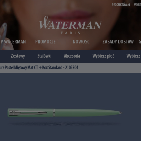
PRODUKTÓW:
0
WART
EP WATERMAN
PROMOCJE
NOWOŚCI
ZASADY DOSTAW
Zestawy
Stalówki
Akcesoria
Wybierz płeć
Wybierz 
ure Pastel Miętowy Mat CT + Box Standard - 2105304