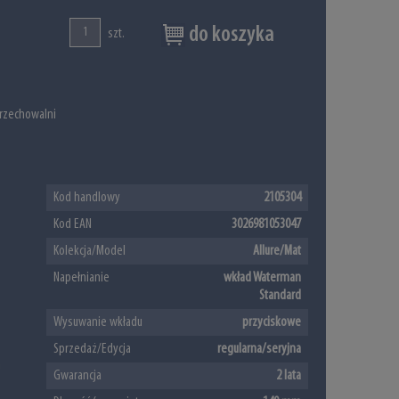
do koszyka
szt.
rzechowalni
Kod handlowy
2105304
Kod EAN
3026981053047
Kolekcja/Model
Allure/Mat
Napełnianie
wkład Waterman
Standard
Wysuwanie wkładu
przyciskowe
Sprzedaż/Edycja
regularna/seryjna
m
Gwarancja
2 lata