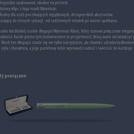
leganckie opakowanie, idealne na prezent.
tylowy klips z logo marki Waterman.
dealny dla osób poszukujących wyjątkowych, designerskich akcesoriów.
asujący do różnych sytuacji - od codziennych notatek po ważne spotkania.
sobie lub bliskiej osobie długopis Waterman Allure, który stanowi połączenie eleganc
onalności. Każde pismo tym instrumentem to przyjemność, którą warto doświadczyć 
. Niech ten długopis stanie się nie tylko narzędziem, ale również odzwierciedlenie
stylu i charakteru, a jego pastelowy kolor wprowadzi radość i świeżość do każdego
ty powiązane: