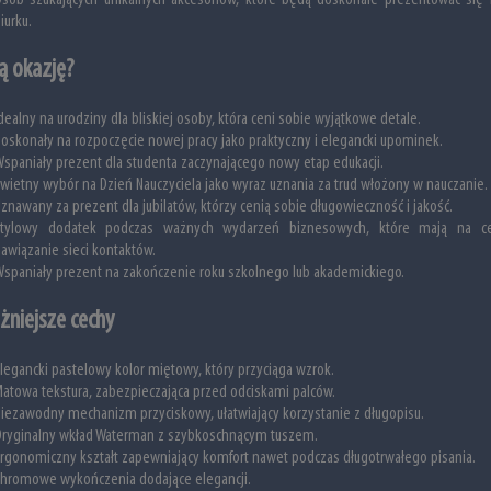
sób szukających unikalnych akcesoriów, które będą doskonale prezentować się 
iurku.
ą okazję?
dealny na urodziny dla bliskiej osoby, która ceni sobie wyjątkowe detale.
oskonały na rozpoczęcie nowej pracy jako praktyczny i elegancki upominek.
spaniały prezent dla studenta zaczynającego nowy etap edukacji.
wietny wybór na Dzień Nauczyciela jako wyraz uznania za trud włożony w nauczanie.
znawany za prezent dla jubilatów, którzy cenią sobie długowieczność i jakość.
Stylowy dodatek podczas ważnych wydarzeń biznesowych, które mają na ce
awiązanie sieci kontaktów.
spaniały prezent na zakończenie roku szkolnego lub akademickiego.
żniejsze cechy
legancki pastelowy kolor miętowy, który przyciąga wzrok.
atowa tekstura, zabezpieczająca przed odciskami palców.
iezawodny mechanizm przyciskowy, ułatwiający korzystanie z długopisu.
ryginalny wkład Waterman z szybkoschnącym tuszem.
rgonomiczny kształt zapewniający komfort nawet podczas długotrwałego pisania.
hromowe wykończenia dodające elegancji.