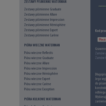
ZESTAWY PIŚMIENNE WATERMAN
Zestawy piśmienne Graduate
Zestawy piśmienne Allure
Zestawy piśmienne Impression
Zestawy piśmienne Hémisphère
Zestawy piśmienne Expert
Kod pro
Zestawy piśmienne Carène
PIÓRA WIECZNE WATERMAN
Grawero
Pióra wieczne Reflectis
Zamów 
Zamów t
Pióra wieczne Graduate
Pióra wieczne Allure
Pióra wieczne Impression
Pióra wieczne Hémisphère
Długopi
Pióra wieczne Expert
Jego wyj
do pisan
Pióra wieczne Carène
konstruk
Pióra wieczne Exception
odbiega
Wybieraj
PIÓRA KULKOWE WATERMAN
zarówno 