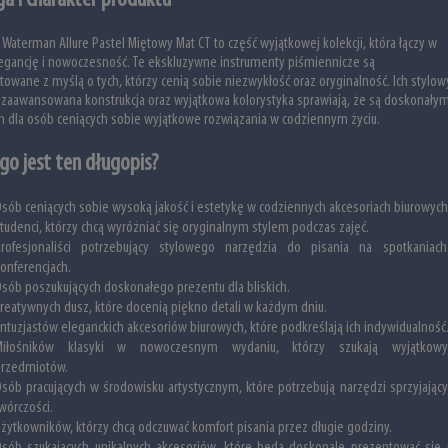
 Waterman Allure Pastel Miętowy Mat CT to część wyjątkowej kolekcji, która łączy w
egancję i nowoczesność. Te ekskluzywne instrumenty piśmiennicze są
towane z myślą o tych, którzy cenią sobie niezwykłość oraz oryginalność. Ich stylow
 zaawansowana konstrukcja oraz wyjątkowa kolorystyka sprawiają, że są doskonały
 dla osób ceniących sobie wyjątkowe rozwiązania w codziennym życiu.
go jest ten długopis?
sób ceniących sobie wysoką jakość i estetykę w codziennych akcesoriach biurowych
tudenci, którzy chcą wyróżniać się oryginalnym stylem podczas zajęć.
Profesjonaliści potrzebujący stylowego narzędzia do pisania na spotkaniach
onferencjach.
sób poszukujących doskonałego prezentu dla bliskich.
reatywnych dusz, które docenią piękno detali w każdym dniu.
ntuzjastów eleganckich akcesoriów biurowych, które podkreślają ich indywidualność
Miłośników klasyki w nowoczesnym wydaniu, którzy szukają wyjątkowy
przedmiotów.
sób pracujących w środowisku artystycznym, które potrzebują narzędzi sprzyjając
wórczości.
żytkowników, którzy chcą odczuwać komfort pisania przez długie godziny.