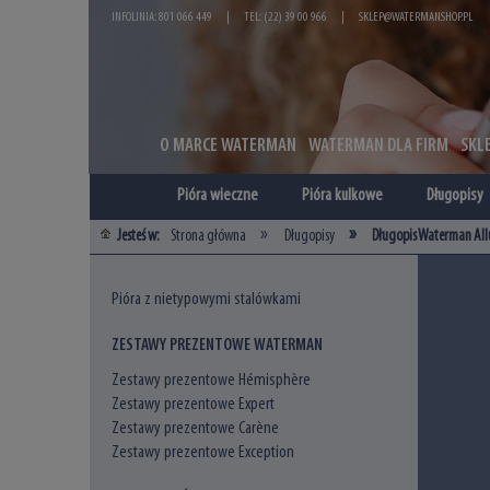
INFOLINIA: 801 066 449
|
TEL: (22) 39 00 966
|
SKLEP@WATERMANSHOP.PL
O MARCE WATERMAN
WATERMAN DLA FIRM
SKL
Pióra wieczne
Pióra kulkowe
Długopisy
»
»
Jesteś w:
Strona główna
Długopisy
Długopis Waterman All
Pióra z nietypowymi stalówkami
ZESTAWY PREZENTOWE WATERMAN
Zestawy prezentowe Hémisphère
Zestawy prezentowe Expert
Zestawy prezentowe Carène
Zestawy prezentowe Exception