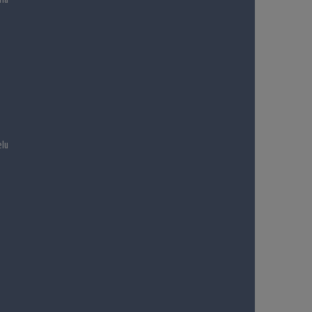
na
lu