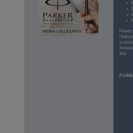
E
S
I
P
Podaruj 
i funkcj
co dzień
Twojego 
dnia.
Produk