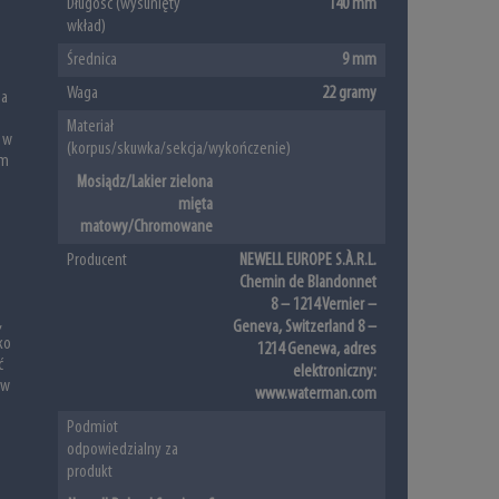
Długość (wysunięty
140 mm
wkład)
Średnica
9 mm
Waga
22 gramy
 a
Materiał
 w
(korpus/skuwka/sekcja/wykończenie)
ym
Mosiądz/Lakier zielona
mięta
matowy/Chromowane
Producent
NEWELL EUROPE S.À.R.L.
Chemin de Blandonnet
8 – 1214 Vernier –
,
Geneva, Switzerland 8 –
ko
1214 Genewa, adres
ć
elektroniczny:
 w
www.waterman.com
Podmiot
odpowiedzialny za
produkt