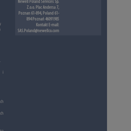
Newell Poland Services Sp.
Z.o.o. Plac Andersa 7,
Poznan 61-894, Poland 61-
894 Poznań 46091985
y
Kontakt E-mail:
m
SAS.Poland@newellco.com
.
 i
.
ch
ych