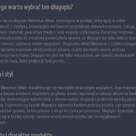
ego warto wybrać ten długopis?
c się na długopis Waterman Allure, inwestujesz w produkt, który łączy w sobie
alność z estetyką. Innowacyjny mechanizm przyciskowy ułatwia korzystanie z niego,
wane materiały gwarantują trwałość oraz wygodę użytkowania. Pastelowy miętowy
rowadza lekkość, a matowa powierzchnia sprawia, że długopis nie tylko dobrze leży
ale również zachwyca swoim wyglądem. Oryginalny wkład Waterman z szybkoschnąc
apewnia wspaniałe efekty podczas pisania, co jest niezwykle ważne podczas
nego korzystania. Długopis ten jest nie tylko narzędziem, ale również doskonałym
m do biura, który podkreśli Twój prestiż.
 i styl
 Waterman Allure charakteryzuje się niezwykle atrakcyjnym wyglądem. Jego matowy
wy korpus w kolorze miętowym przykuwa wzrok i wprowadza radosny akcent na biur
orby. Kontrastujące wykończenie z chromu nadaje elegancji i podkreśla wysoką jakoś
a. Ergonomiczny kształt długopisu zapewnia komfort podczas pisania, a przyjemny
ateriał sprawia, że korzystanie z niego to czysta przyjemność. Długopis doskonale
 się w każdej sytuacji, zarówno w codziennym użytku, jak i na wyjątkowych
ach.
ja i charakter produktu