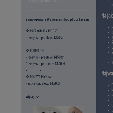
O
sklep@watermanshop.pl
b
Na jak
Zamówienia z Watermanshop.pl dostaczają:
I
❖ PACZKOMATY INPOST
D
W
Przesyłka - przelew:
12,50 zł
Ś
- -
U
❖ KURIER DHL
Przesyłka - przelew:
14,5
0 zł
n
W
Przesyłka - pobranie:
18
,00 zł
- -
Najwa
❖ POCZTA POLSKA
Paczka - przelew:
14
,50 zł
E
M
N
więcej>>
O
E
C