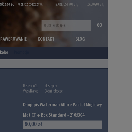
ZAREJESTRUJ SIĘ
ZALOGUJ SIĘ
OŚĆ:
0,00 ZŁ
PRZEJDŹ DO KOSZYKA
GO
GRAWEROWANIE
KONTAKT
BLOG
kolor
Promocje
Dostępność:
dostępny
Wysyłka w:
3 dni robocze
Długopis Waterman Allure Pastel Miętowy
Mat CT + Box Standard - 2105304
80,00 zł