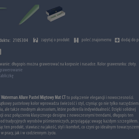
zapytaj o produkt
poleć znajomemu
dodaj do p
duktu:
2105304
wanie:
długopis można grawerować na korpusie i nasadce. Kolor grawerunku: złoty.
grawerowanie
abliczkę
s
Waterman Allure Pastel Miętowy Mat CT
to połączenie elegancji i nowoczesności.
ątkowy pastelowy kolor wprowadza świeżość i styl, czyniąc go nie tylko narzędziem
ia, ale także modnym akcesorium, które podkreśla indywidualność. Dzięki solidnej
cji oraz połączeniu klasycznego designu z nowoczesnymi trendami, długopis ten
 od tradycyjnych wyrobów piśmienniczych, przyciągając uwagę każdym szczegółem.
ąc ten produkt, stawiasz na jakość, styl i komfort, co czyni go idealnym towarzysze
w pracy, jak i w codziennym życiu.