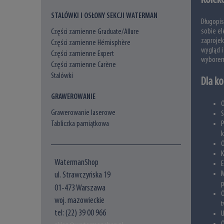
STALÓWKI I OSŁONY SEKCJI WATERMAN
Długopis
sobie el
Części zamienne Graduate/Allure
zaprojek
Części zamienne Hémisphère
wygląd i
Części zamienne Expert
wyborem
Części zamienne Carène
Stalówki
Dla ko
GRAWEROWANIE
O
Grawerowanie laserowe
S
Tabliczka pamiątkowa
k
O
K
WatermanShop
E
ul. Strawczyńska 19
01-473 Warszawa
O
woj. mazowieckie
t
tel: (22) 39 00 966
U