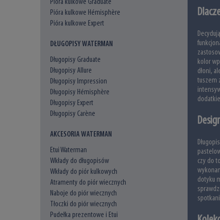
Pióra kulkowe Graduate
Dlacz
Pióra kulkowe Hémisphère
Pióra kulkowe Expert
Decydują
funkcjon
DŁUGOPISY WATERMAN
zastoso
Długopisy Graduate
kolor wp
Długopisy Allure
dłoni, 
tuszem z
Długopisy Impression
intensyw
Długopisy Hémisphère
dodatkie
Długopisy Expert
Długopisy Carène
Design
AKCESORIA WATERMAN
Długopis
Etui Waterman
pastelo
czy do t
Wkłady do długopisów
wykonani
Wkłady do piór kulkowych
dotyku m
Atramenty do piór wiecznych
sprawdzi
Naboje do piór wiecznych
spotkani
Tłoczki do piór wiecznych
Pudełka prezentowe i Etui
Kolekc