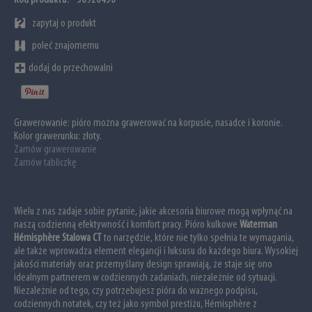
zapytaj o produkt
poleć znajomemu
dodaj do przechowalni
Grawerowanie:
pióro można grawerować na korpusie, nasadce i koronie.
Kolor grawerunku: złoty.
Zamów grawerowanie
Zamów tabliczkę
Wielu z nas zadaje sobie pytanie, jakie akcesoria biurowe mogą wpłynąć na
naszą codzienną efektywność i komfort pracy. Pióro kulkowe
Waterman
Hémisphère Stalowa CT
to narzędzie, które nie tylko spełnia te wymagania,
ale także wprowadza element elegancji i luksusu do każdego biura. Wysokiej
jakości materiały oraz przemyślany design sprawiają, że staje się ono
idealnym partnerem w codziennych zadaniach, niezależnie od sytuacji.
Niezależnie od tego, czy potrzebujesz pióra do ważnego podpisu,
codziennych notatek, czy też jako symbol prestiżu, Hémisphère z