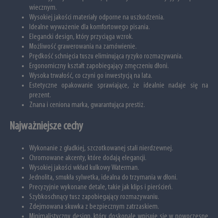
wiecznym.
Wysokiej jakości materiały odporne na uszkodzenia.
Idealne wyważenie dla komfortowego pisania.
Elegancki design, który przyciąga wzrok.
Możliwość grawerowania na zamówienie.
Prędkość schnięcia tuszu eliminująca ryzyko rozmazywania.
Ergonomiczny kształt zapobiegający zmęczeniu dłoni.
Wysoka trwałość, co czyni go inwestycją na lata.
Estetyczne opakowanie sprawiające, że idealnie nadaje się na
prezent.
Znana i ceniona marka, gwarantująca prestiż.
Najważniejsze cechy
Wykonanie z gładkiej, szczotkowanej stali nierdzewnej.
Chromowane akcenty, które dodają elegancji.
Wysokiej jakości wkład kulkowy Waterman.
Jednolita, smukła sylwetka, idealna do trzymania w dłoni.
Precyzyjnie wykonane detale, takie jak klips i pierścień.
Szybkoschnący tusz zapobiegający rozmazywaniu.
Zdejmowana skuwka z bezpiecznym zatrzaskiem.
Minimalistyczny design, który doskonale wpisuje się w nowoczesne