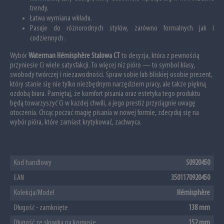
trendy.
Łatwa wymiana wkładu.
Pasuje do różnorodnych stylów, zarówno formalnych jak i
codziennych.
Wybór
Waterman Hémisphère Stalowa CT
to decyzja, która z pewnością
przyniesie Ci wiele satysfakcji. To więcej niż pióro — to symbol klasy,
swobody twórczej i niezawodności. Spraw sobie lub bliskiej osobie prezent,
który stanie się nie tylko niezbędnym narzędziem pracy, ale także piękną
ozdobą biura. Pamiętaj, że komfort pisania oraz estetyka tego produktu
będą towarzyszyć Ci w każdej chwili, a jego prestiż przyciągnie uwagę
otoczenia. Chcąc poczuć magię pisania w nowej formie, zdecyduj się na
wybór pióra, które zamiast krytykować, zachwyca.
Kod handlowy
S0920450
EAN
3501170920450
Kolekcja/Model
Hémisphère
Długość - zamknięte
138 mm
Długość ze skuwką na korpusie
152 mm