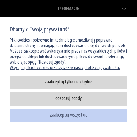
INFORMACJE
ZAKUPY
Dbamy o Twoją prywatność
MOJE KONTO
Pliki cookies i pokrewne im technologie umożliwiają poprawne
działanie strony i pomagają nam dostosować ofertę do Twoich potrzeb.
Możesz zaakceptować wykorzystanie przez nas wszystkich tych plików i
O NAS
przejść do sklepu lub dostosować użycie plików do swoich preferencji,
wybierając opcję "Dostosuj zgody".
Więcej o plikach cookies przeczytasz w naszej Polityce prywatności.
zaakceptuj tylko niezbędne
dostosuj zgody
Infolinia: 801 066 449
tel: (22) 39 00 966
zaakceptuj wszystkie
sklep@watermanshop.pl