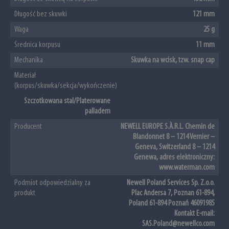
Długość bez skuwki
121 mm
Waga
25 g
Średnica korpusu
11 mm
Mechanika
Skuwka na wcisk, tzw. snap cap
Materiał
(korpus/skuwka/sekcja/wykończenie)
Szczotkowana stal/Platerowane
palladem
Producent
NEWELL EUROPE S.À.R.L. Chemin de
Blandonnet 8 – 1214 Vernier –
Geneva, Switzerland 8 – 1214
Genewa, adres elektroniczny:
www.waterman.com
Podmiot odpowiedzialny za
Newell Poland Services Sp. Z.o.o.
produkt
Plac Andersa 7, Poznan 61-894,
Poland 61-894 Poznań 46091985
Kontakt E-mail:
SAS.Poland@newellco.com