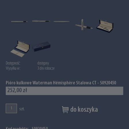
Dostępność:
dostępny
Wysyłka w:
3 dni robocze
Pióro kulkowe Waterman Hémisphère Stalowa CT - S0920450
252,00 zł
do koszyka
szt.
Kod produktu:
S0920450