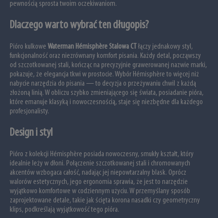
pewnością sprosta twoim oczekiwaniom.
Dlaczego warto wybrać ten długopis?
Pióro kulkowe
Waterman Hémisphère Stalowa CT
łączy jednakowy styl,
funkcjonalność oraz niezrównany komfort pisania. Każdy detal, począwszy
od szczotkowanej stali, kończąc na precyzyjnie grawerowanej nazwie marki,
pokazuje, że elegancja tkwi w prostocie. Wybór Hémisphère to więcej niż
nabycie narzędzia do pisania — to decyzja o przeżywaniu chwil z każdą
złożoną linią. W obliczu szybko zmieniającego się świata, posiadanie pióra,
które emanuje klasyką i nowoczesnością, staje się niezbędne dla każdego
profesjonalisty.
Design i styl
Pióro z kolekcji Hémisphère posiada nowoczesny, smukły kształt, który
idealnie leży w dłoni. Połączenie szczotkowanej stali i chromowanych
akcentów wzbogaca całość, nadając jej niepowtarzalny blask. Oprócz
walorów estetycznych, jego ergonomia sprawia, że jest to narzędzie
wyjątkowo komfortowe w codziennym użyciu. W przemyślany sposób
zaprojektowane detale, takie jak ścięta korona nasadki czy geometryczny
klips, podkreślają wyjątkowość tego pióra.