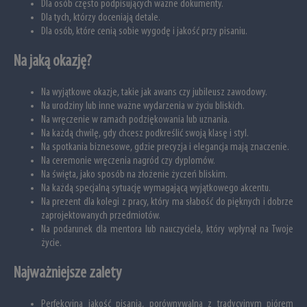
Dla osób często podpisujących ważne dokumenty.
Dla tych, którzy doceniają detale.
Dla osób, które cenią sobie wygodę i jakość przy pisaniu.
Na jaką okazję?
Na wyjątkowe okazje, takie jak awans czy jubileusz zawodowy.
Na urodziny lub inne ważne wydarzenia w życiu bliskich.
Na wręczenie w ramach podziękowania lub uznania.
Na każdą chwilę, gdy chcesz podkreślić swoją klasę i styl.
Na spotkania biznesowe, gdzie precyzja i elegancja mają znaczenie.
Na ceremonie wręczenia nagród czy dyplomów.
Na święta, jako sposób na złożenie życzeń bliskim.
Na każdą specjalną sytuację wymagającą wyjątkowego akcentu.
Na prezent dla kolegi z pracy, który ma słabość do pięknych i dobrze
zaprojektowanych przedmiotów.
Na podarunek dla mentora lub nauczyciela, który wpłynął na Twoje
życie.
Najważniejsze zalety
Perfekcyjna jakość pisania, porównywalna z tradycyjnym piórem