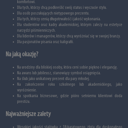
komfortowi.
Dla tych, którzy chcą podkreślić swój status i wyczucie stylu.
Dla osób poszukujących nietypowego prezentu.
Dla tych, którzy cenią długotrwałość i jakość wykonania.
Dla studentów oraz kadry akademickiej, którym zależy na estetyce
narzędzi piśmienniczych.
Dla liderów i managerów, którzy chcą wyróżniać się w swojej branży.
Dla pasjonatów pisania oraz kaligrafii.
Na jaką okazję?
Na urodziny dla bliskiej osoby, która ceni sobie piękno i elegancję.
Na awans lub jubileusz, stanowiący symbol osiągnięcia.
Na ślub jako unikatowy prezent dla pary młodej.
Na zakończenie roku szkolnego lub akademickiego, jako
wyróżnienie.
Na spotkania biznesowe, gdzie pióro setniemu klientowi doda
prestiżu.
Najważniejsze zalety
Wysokiej jakości stalówka z 18-karatowego złota dla doskonałego