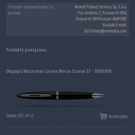
Podmiot odpowiedzialny za
Newell Poland Services Sp. Z.o.o.
produkt
Plac Andersa 7, Poznan 61-894,
Poland 61-894 Poznań 46091985
Kontakt E-mail:
SAS.Poland@newellco.com
Produkty powiązane:
Długopis Waterman Carène Morze Czarne ST - S0293950
Cena:
681,00 zł
do koszyka