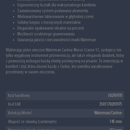
Ergonomiczny kształt dla maksymalnego komfortu
Zaawansowany system podawania atramentu
Wielowarstwowe lakierowanie w głębokiej czerni
Solidny korpus z mosiężnych materiałów
Eleganckie opakowanie idealne na prezent
Możliwość osobistego grawerowania
Gwarancja jakości i niezawodności marki Waterman
Wybierając pióro wieczne Waterman Carène Morze Czarne ST, zyskujesz nie
tylko wyjątkowy instrument piśmienniczy, ale także elegancki dodatek, który
z pewnością wzbogaci każdą chwilę poświęconą na pisanie. To inwestycja w
komfort i styl, która doceni każdy z Ciebie, kto uwielbia wyrafinowane
przedmioty w swoim otoczeniu.
Kod handlowy
S0293970
Kod EAN
3501170293975
Kolekcja/Model
Waterman/Carène
Długość ze skuwką (zamknięte)
145 mm