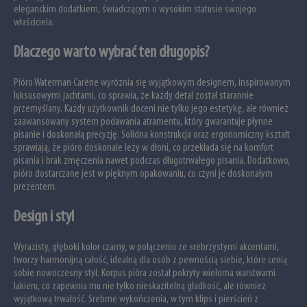
eleganckim dodatkiem, świadczącym o wysokim statusie swojego
właściciela.
Dlaczego warto wybrać ten długopis?
Pióro Waterman Carène wyróżnia się wyjątkowym designem, inspirowanym
luksusowymi jachtami, co sprawia, że każdy detal został starannie
przemyślany. Każdy użytkownik doceni nie tylko jego estetykę, ale również
zaawansowany system podawania atramentu, który gwarantuje płynne
pisanie i doskonałą precyzję. Solidna konstrukcja oraz ergonomiczny kształt
sprawiają, że pióro doskonale leży w dłoni, co przekłada się na komfort
pisania i brak zmęczenia nawet podczas długotrwałego pisania. Dodatkowo,
pióro dostarczane jest w pięknym opakowaniu, co czyni je doskonałym
prezentem.
Design i styl
Wyrazisty, głęboki kolor czarny, w połączeniu ze srebrzystymi akcentami,
tworzy harmonijną całość, idealną dla osób z pewnością siebie, które cenią
sobie nowoczesny styl. Korpus pióra został pokryty wieloma warstwami
lakieru, co zapewnia mu nie tylko nieskazitelną gładkość, ale również
wyjątkową trwałość. Srebrne wykończenia, w tym klips i pierścień z