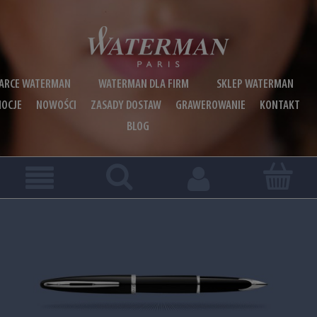
ARCE WATERMAN
WATERMAN DLA FIRM
SKLEP WATERMAN
OCJE
NOWOŚCI
ZASADY DOSTAW
GRAWEROWANIE
KONTAKT
BLOG