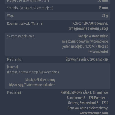
Długość ze skuwką na korpusie
153 mm
Średnica (w najszerszym miejscu)
13 mm
Waga
31 g
Rozmiar stalówki/Materiał
F/Złoto 18K/750 rodowana,
zintegrowana z osłoną sekcji
System napełniania
Naboje w standardzie
międzynarodowym (w komplecie
jeden nabój/ISO 12757-1), tłoczek
(w komplecie)
Mechanika
Skuwka na wcisk, tzw. snap cap
Materiał
(korpus/skuwka/sekcja/wykończenie)
Mosiądz/Lakier czarny
błyszczący/Platerowane palladem
Producent
NEWELL EUROPE S.À.R.L. Chemin de
Blandonnet 8 – 1214 Vernier –
Geneva, Switzerland 8 – 1214
Genewa, adres elektroniczny:
www.waterman.com