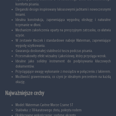
komfortu pisania.
Elegancki design inspirowany luksusowymi jachtami i nowoczesnymi
liniami.
Idealna konstrukcja, zapewniająca wygodną obsługę i naturalne
trzymanie w dłoni.
Mechanizm zakończenia oparty na precyzyjnym zatrzasku, co ułatwia
użycie.
W zestawie tłoczek i standardowe naboje Waterman, zapewniające
wygodę użytkowania.
Gwarancja doskonałej stabilności tuszu podczas pisania.
Przesmakowity efekt wizualny i jakościowy, który przyciąga wzrok.
Idealne jako solidny instrument do podpisywania kluczowych
dokumentów.
Przyciągające uwagę wykonanie z mosiądzu w połączeniu z lakierem.
Możliwość grawerowania, co czyni je idealnym prezentem na każdą
okazję.
Najważniejsze cechy
Model: Waterman Carène Morze Czarne ST
Stalówka: z 18-karatowego złota, pokryta rodem
Ekskluzywne wykończenie: srebrne akcenty