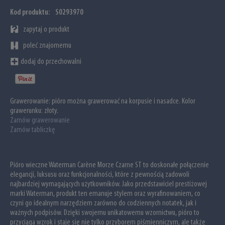
Kod produktu:
S0293970
zapytaj o produkt
poleć znajomemu
dodaj do przechowalni
Grawerowanie:
pióro można grawerować na korpusie i nasadce. Kolor
grawerunku: złoty.
Zamów grawerowanie
Zamów tabliczkę
Pióro wieczne Waterman Carène Morze Czarne ST to doskonałe połączenie
elegancji, luksusu oraz funkcjonalności, które z pewnością zadowoli
najbardziej wymagających użytkowników. Jako przedstawiciel prestiżowej
marki Waterman, produkt ten emanuje stylem oraz wyrafinowaniem, co
czyni go idealnym narzędziem zarówno do codziennych notatek, jak i
ważnych podpisów. Dzięki swojemu unikatowemu wzornictwu, pióro to
przyciąga wzrok i staje się nie tylko przyborem piśmienniczym, ale także