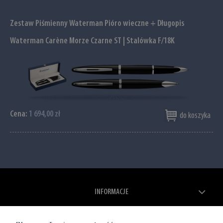
Zestaw Piśmienny Waterman Pióro wieczne + Długopis
Waterman Carène Morze Czarne ST | Stalówka F/18K
Cena:
1 694,00 zł
do koszyka
INFORMACJE
ZAKUPY