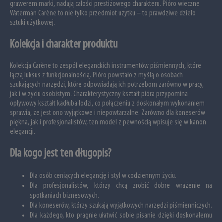
grawerem marki, nadają całości prestiżowego charakteru. Pióro wieczne
Waterman Carène to nie tylko przedmiot użytku – to prawdziwe dzieło
sztuki użytkowej.
Kolekcja i charakter produktu
Kolekcja Carène to zespół eleganckich instrumentów piśmiennych, które
łączą luksus z funkcjonalnością. Pióro powstało z myślą o osobach
szukających narzędzi, które odpowiadają ich potrzebom zarówno w pracy,
jak i w życiu osobistym. Charakterystyczny kształt pióra przypomina
opływowy kształt kadłuba łodzi, co połączeniu z doskonałym wykonaniem
sprawia, że jest ono wyjątkowe i niepowtarzalne. Zarówno dla koneserów
piękna, jak i profesjonalistów, ten model z pewnością wpisuje się w kanon
elegancji.
Dla kogo jest ten długopis?
Dla osób ceniących elegancję i styl w codziennym życiu.
Dla profesjonalistów, którzy chcą zrobić dobre wrażenie na
spotkaniach biznesowych.
Dla koneserów, którzy szukają wyjątkowych narzędzi piśmienniczych.
Dla każdego, kto pragnie ułatwić sobie pisanie dzięki doskonałemu