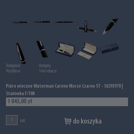
Dostępność:
dostępny
Wysyłka w:
3 dni robocze
Pióro wieczne Waterman Carène Morze Czarne ST - S0293970 |
Stalówka F/18K
1 043,00 zł
do koszyka
szt.