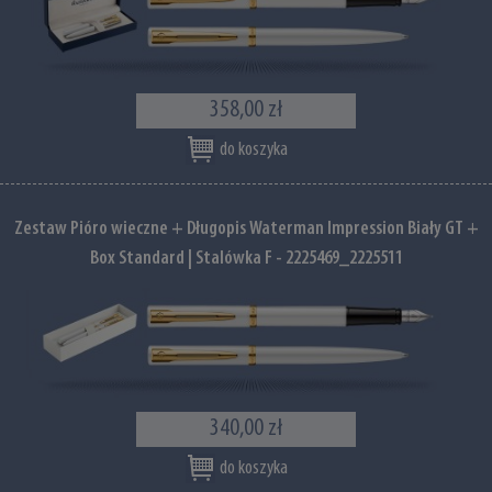
358,00 zł
do koszyka
Zestaw Pióro wieczne + Długopis Waterman Impression Biały GT +
Box Standard | Stalówka F - 2225469_2225511
340,00 zł
do koszyka