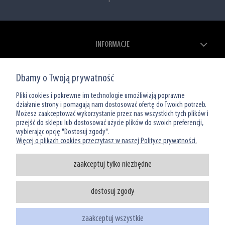
INFORMACJE
ZAKUPY
Dbamy o Twoją prywatność
MOJE KONTO
Pliki cookies i pokrewne im technologie umożliwiają poprawne
działanie strony i pomagają nam dostosować ofertę do Twoich potrzeb.
Możesz zaakceptować wykorzystanie przez nas wszystkich tych plików i
O NAS
przejść do sklepu lub dostosować użycie plików do swoich preferencji,
wybierając opcję "Dostosuj zgody".
Więcej o plikach cookies przeczytasz w naszej Polityce prywatności.
zaakceptuj tylko niezbędne
dostosuj zgody
Infolinia: 801 066 449
tel: (22) 39 00 966
zaakceptuj wszystkie
sklep@watermanshop.pl