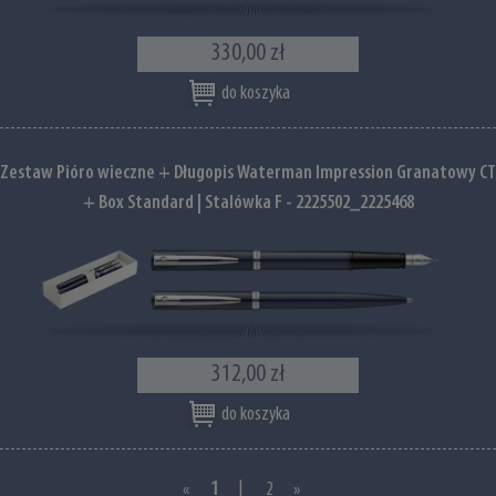
330,00 zł
do koszyka
Zestaw Pióro wieczne + Długopis Waterman Impression Granatowy CT
+ Box Standard | Stalówka F - 2225502_2225468
312,00 zł
do koszyka
«
1
|
2
»