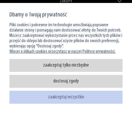
ZAKUPY
Dbamy o Twoją prywatność
MOJE KONTO
Pliki cookies i pokrewne im technologie umożliwiają poprawne
O NAS
działanie strony i pomagają nam dostosować ofertę do Twoich potrzeb.
Możesz zaakceptować wykorzystanie przez nas wszystkich tych plików i
przejść do sklepu lub dostosować użycie plików do swoich preferencji,
wybierając opcję "Dostosuj zgody".
Więcej o plikach cookies przeczytasz w naszej Polityce prywatności.
zaakceptuj tylko niezbędne
Infolinia: 801 066 449
dostosuj zgody
tel: (22) 39 00 966
sklep@watermanshop.pl
zaakceptuj wszystkie
pokaż pełną wersję strony
Sklep internetowy Shoper.pl