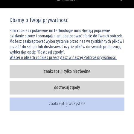
ZAKUPY
Dbamy o Twoją prywatność
MOJE KONTO
Pliki cookies i pokrewne im technologie umożliwiają poprawne
działanie strony i pomagają nam dostosować ofertę do Twoich potrzeb.
Możesz zaakceptować wykorzystanie przez nas wszystkich tych plików i
O NAS
przejść do sklepu lub dostosować użycie plików do swoich preferencji,
wybierając opcję "Dostosuj zgody".
Więcej o plikach cookies przeczytasz w naszej Polityce prywatności.
zaakceptuj tylko niezbędne
dostosuj zgody
Infolinia: 801 066 449
tel: (22) 39 00 966
zaakceptuj wszystkie
sklep@watermanshop.pl
pokaż pełną wersję strony