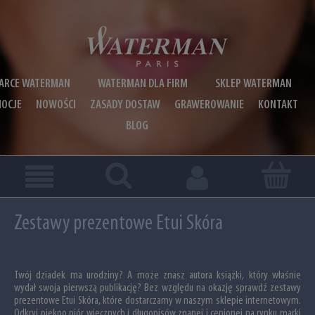
ARCE WATERMAN
WATERMAN DLA FIRM
SKLEP WATERMAN
OCJE
NOWOŚCI
ZASADY DOSTAW
GRAWEROWANIE
KONTAKT
BLOG
Zestawy prezentowe Etui Skóra
Twój dziadek ma urodziny? A może znasz autora książki, który właśnie
wydał swoja pierwszą publikację? Bez względu na okazję sprawdź zestawy
prezentowe Etui Skóra, które dostarczamy w naszym sklepie internetowym.
Odkryj piękno piór wiecznych i długopisów znanej i cenionej na rynku marki