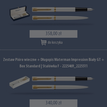
358,00 zł
do koszyka
Zestaw Pióro wieczne + Długopis Waterman Impression Biały GT +
Box Standard | Stalówka F - 2225469_2225511
340,00 zł