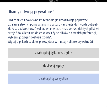
ZAKUPY
Dbamy o Twoją prywatność
MOJE KONTO
Pliki cookies i pokrewne im technologie umożliwiają poprawne
O NAS
działanie strony i pomagają nam dostosować ofertę do Twoich potrzeb.
Możesz zaakceptować wykorzystanie przez nas wszystkich tych plików i
przejść do sklepu lub dostosować użycie plików do swoich preferencji,
wybierając opcję "Dostosuj zgody".
Więcej o plikach cookies przeczytasz w naszej Polityce prywatności.
zaakceptuj tylko niezbędne
Infolinia: 801 066 449
dostosuj zgody
tel: (22) 39 00 966
sklep@watermanshop.pl
zaakceptuj wszystkie
pokaż pełną wersję strony
Sklep internetowy Shoper.pl