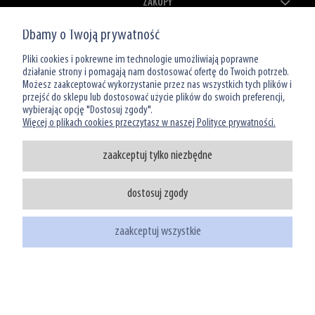
ZAKUPY
Dbamy o Twoją prywatność
MOJE KONTO
Pliki cookies i pokrewne im technologie umożliwiają poprawne
O NAS
działanie strony i pomagają nam dostosować ofertę do Twoich potrzeb.
Możesz zaakceptować wykorzystanie przez nas wszystkich tych plików i
przejść do sklepu lub dostosować użycie plików do swoich preferencji,
wybierając opcję "Dostosuj zgody".
Więcej o plikach cookies przeczytasz w naszej Polityce prywatności.
zaakceptuj tylko niezbędne
Infolinia: 801 066 449
dostosuj zgody
tel: (22) 39 00 966
sklep@watermanshop.pl
zaakceptuj wszystkie
pokaż pełną wersję strony
Sklep internetowy Shoper.pl