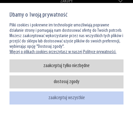
ZAKUPY
Dbamy o Twoją prywatność
MOJE KONTO
Pliki cookies i pokrewne im technologie umożliwiają poprawne
O NAS
działanie strony i pomagają nam dostosować ofertę do Twoich potrzeb.
Możesz zaakceptować wykorzystanie przez nas wszystkich tych plików i
przejść do sklepu lub dostosować użycie plików do swoich preferencji,
wybierając opcję "Dostosuj zgody".
Więcej o plikach cookies przeczytasz w naszej Polityce prywatności.
zaakceptuj tylko niezbędne
Infolinia: 801 066 449
dostosuj zgody
tel: (22) 39 00 966
sklep@watermanshop.pl
zaakceptuj wszystkie
pokaż pełną wersję strony
Sklep internetowy Shoper.pl