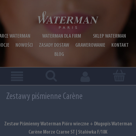
ARCE WATERMAN
WATERMAN DLA FIRM
SKLEP WATERMAN
OCJE
NOWOŚCI
ZASADY DOSTAW
GRAWEROWANIE
KONTAKT
BLOG
Zestawy piśmienne Carène
Zestaw Piśmienny Waterman Pióro wieczne + Długopis Waterman
Carène Morze Czarne ST | Stalówka F/18K