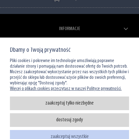
INFORMACJE
ZAKUPY
Dbamy o Twoją prywatność
MOJE KONTO
Pliki cookies i pokrewne im technologie umożliwiają poprawne
działanie strony i pomagają nam dostosować ofertę do Twoich potrzeb.
Możesz zaakceptować wykorzystanie przez nas wszystkich tych plików i
O NAS
przejść do sklepu lub dostosować użycie plików do swoich preferencji,
wybierając opcję "Dostosuj zgody".
Więcej o plikach cookies przeczytasz w naszej Polityce prywatności.
zaakceptuj tylko niezbędne
dostosuj zgody
Infolinia: 801 066 449
tel: (22) 39 00 966
zaakceptuj wszystkie
sklep@watermanshop.pl