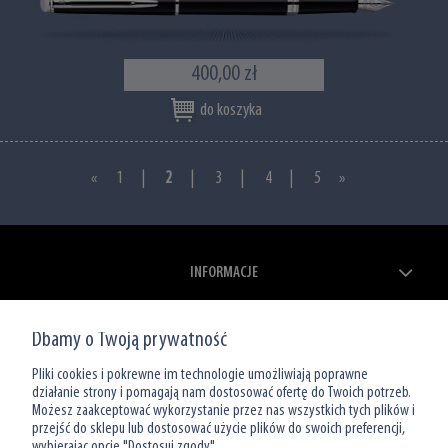
400,00 zł
do koszyka
«
1
|
2
|
3
|
4
|
5
»
INFORMACJE
ZAKUPY
Dbamy o Twoją prywatność
MOJE KONTO
Pliki cookies i pokrewne im technologie umożliwiają poprawne
działanie strony i pomagają nam dostosować ofertę do Twoich potrzeb.
Możesz zaakceptować wykorzystanie przez nas wszystkich tych plików i
O NAS
przejść do sklepu lub dostosować użycie plików do swoich preferencji,
wybierając opcję "Dostosuj zgody".